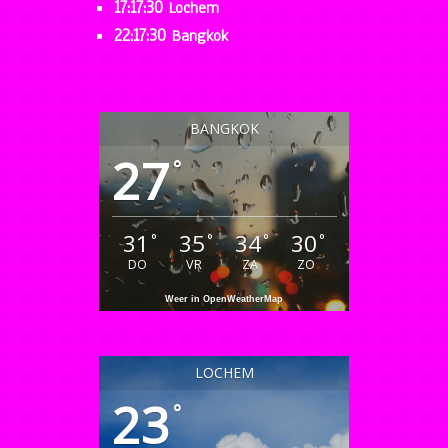
17:17:30
Lochem
22:17:30
Bangkok
BANGKOK
27
°
31
35
34
30
°
°
°
°
DO
VR
ZA
ZO
Weer in OpenWeatherMap
LOCHEM
23
°