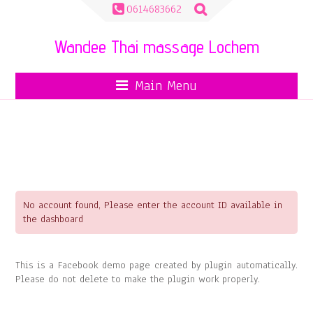
Zoeken
0614683662
naar:
Wandee Thai massage Lochem
Main Menu
FACEBOOK DEMO
No account found, Please enter the account ID available in
the dashboard
This is a Facebook demo page created by plugin automatically.
Please do not delete to make the plugin work properly.