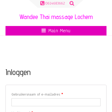
Zoeken
0614683662
naar:
Wandee Thai massage Lochem
Main Menu
MIJN ACCOUNT
Inloggen
Gebruikersnaam of e-mailadres
*