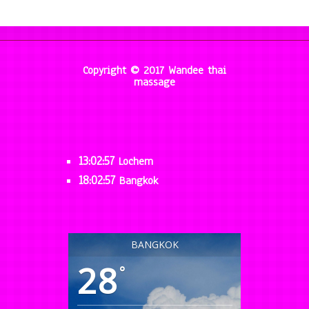
Copyright © 2017 Wandee thai
massage
13:02:58
Lochem
18:02:58
Bangkok
BANGKOK
28
°