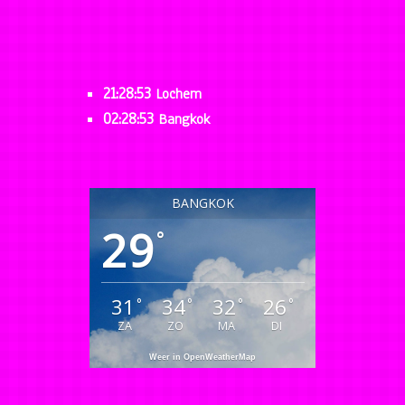
21:28:53
Lochem
02:28:53
Bangkok
BANGKOK
29
°
31
34
32
26
°
°
°
°
ZA
ZO
MA
DI
Weer in OpenWeatherMap