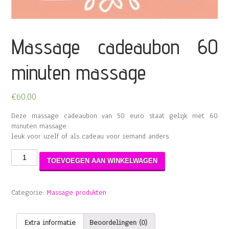
Massage cadeaubon 60
minuten massage
€
60.00
Deze massage cadeaubon van 50 euro staat gelijk met 60
minuten massage
leuk voor uzelf of als cadeau voor iemand anders
Massage
TOEVOEGEN AAN WINKELWAGEN
cadeaubon
60
minuten
Categorie:
Massage produkten
massage
aantal
Extra informatie
Beoordelingen (0)