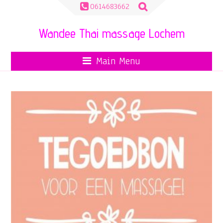
Zoeken
0614683662
naar:
Wandee Thai massage Lochem
Main Menu