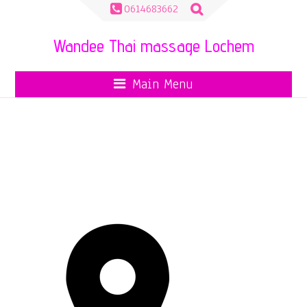
Zoeken
0614683662
naar:
Wandee Thai massage Lochem
Main Menu
GOOGLE-LOCATION-ICON-
16-819×1024