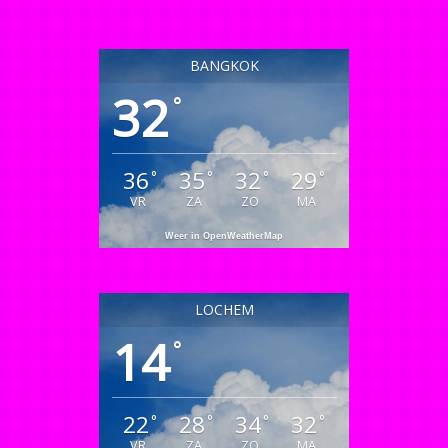
BANGKOK
32
°
36
35
32
29
°
°
°
°
VR
ZA
ZO
MA
Weer in OpenWeatherMap
LOCHEM
14
°
22
28
34
32
°
°
°
°
VR
ZA
ZO
MA