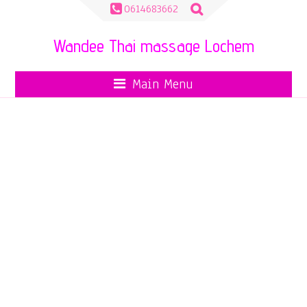
Zoeken
0614683662
naar:
Wandee Thai massage Lochem
Main Menu
MY INSTAGRAM FEED
DEMO