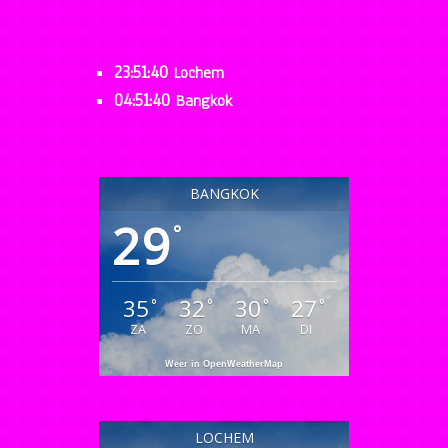
23:51:40
Lochem
04:51:40
Bangkok
BANGKOK
29
°
35
32
30
27
°
°
°
°
ZA
ZO
MA
DI
Weer in OpenWeatherMap
LOCHEM