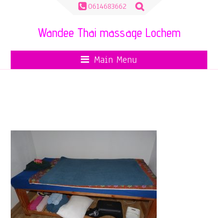
Zoeken
0614683662
naar:
Wandee Thai massage Lochem
Main Menu
P1090026