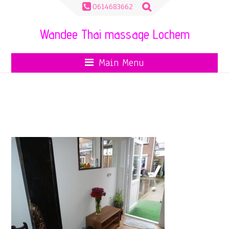
Zoeken
0614683662
naar:
Wandee Thai massage Lochem
Main Menu
P1090030