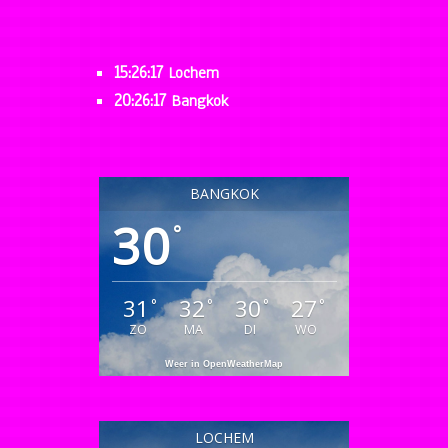
15:26:18
Lochem
20:26:18
Bangkok
BANGKOK
30
°
31
32
30
27
°
°
°
°
ZO
MA
DI
WO
Weer in OpenWeatherMap
LOCHEM