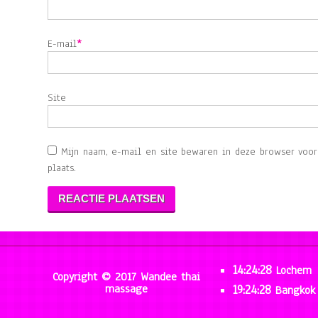
E-mail
*
Site
Mijn naam, e-mail en site bewaren in deze browser voo
plaats.
14:24:28
Lochem
Copyright © 2017 Wandee thai
massage
19:24:28
Bangkok