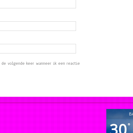
r de volgende keer wanneer ik een reactie
B
30
°