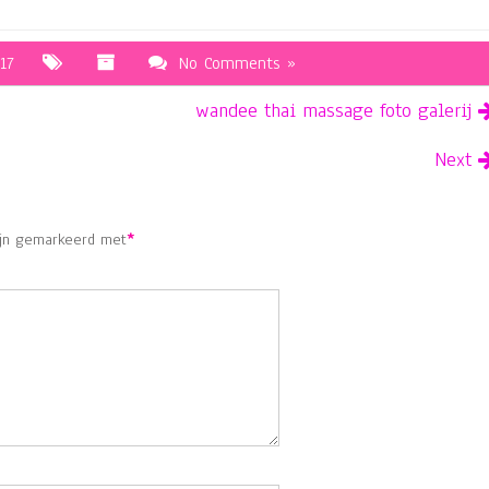
17
No Comments »
wandee thai massage foto galerij
Next
ijn gemarkeerd met
*