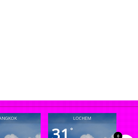
ANGKOK
LOCHEM
31
°
0