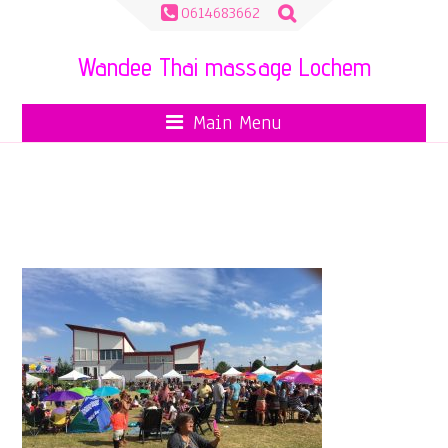
Zoeken
0614683662
naar:
Wandee Thai massage Lochem
Main Menu
IMG_1889