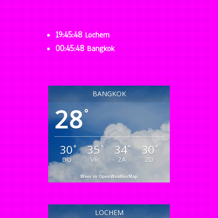
19:45:49
Lochem
00:45:49
Bangkok
BANGKOK
28
°
30
35
34
30
°
°
°
°
DO
VR
ZA
ZO
Weer in OpenWeatherMap
LOCHEM