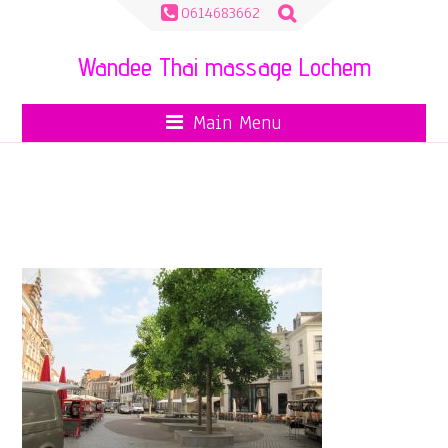
Zoeken
0614683662
naar:
Wandee Thai massage Lochem
Main Menu
IMG_7236