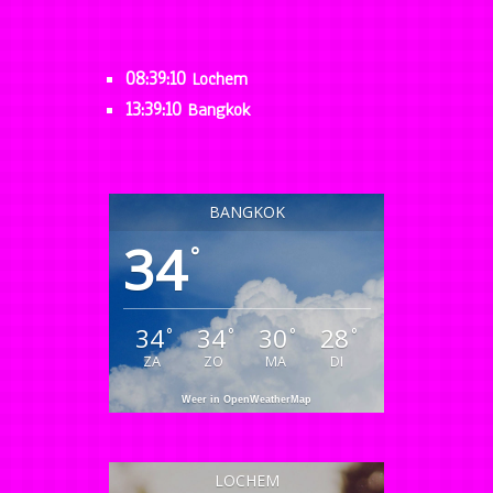
08:39:10
Lochem
13:39:10
Bangkok
BANGKOK
34
°
34
34
30
28
°
°
°
°
ZA
ZO
MA
DI
Weer in OpenWeatherMap
LOCHEM