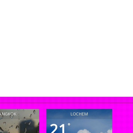
ANGKOK
LOCHEM
21
°