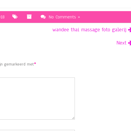
018
No Comments »
wandee thai massage foto galerij
Next
ijn gemarkeerd met
*