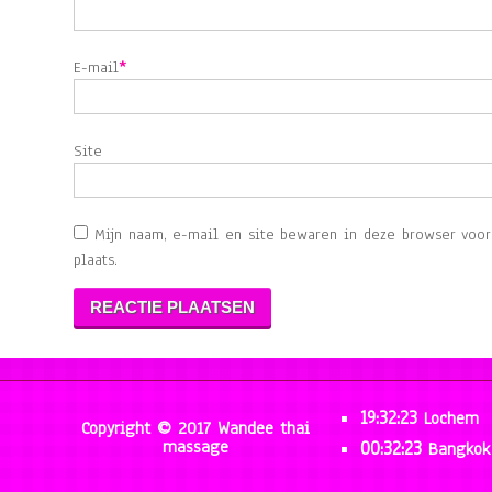
E-mail
*
Site
Mijn naam, e-mail en site bewaren in deze browser voo
plaats.
19:32:23
Lochem
Copyright © 2017 Wandee thai
massage
00:32:23
Bangkok