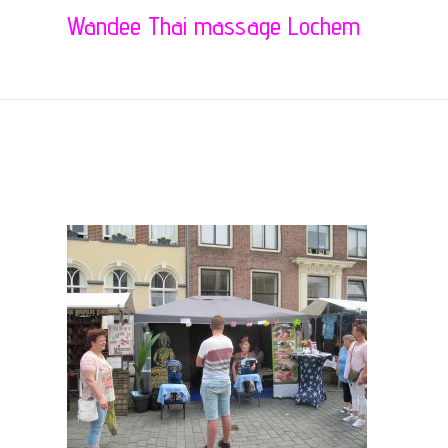
Wandee Thai massage Lochem
IMG_7238