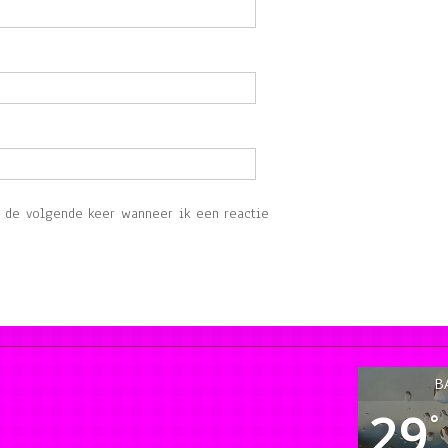
r de volgende keer wanneer ik een reactie
B
29
°