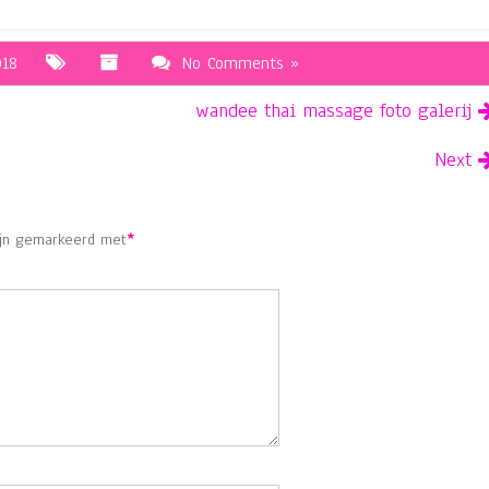
018
No Comments »
wandee thai massage foto galerij
Next
ijn gemarkeerd met
*