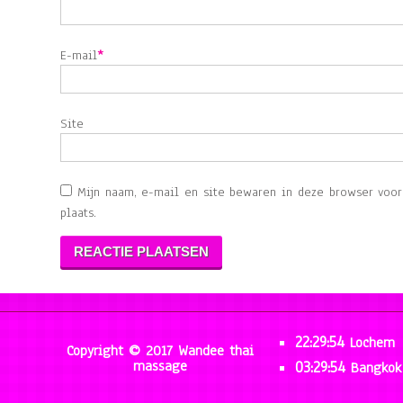
E-mail
*
Site
Mijn naam, e-mail en site bewaren in deze browser voo
plaats.
22:29:55
Lochem
Copyright © 2017 Wandee thai
massage
03:29:55
Bangkok