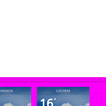
ANGKOK
LOCHEM
16
°