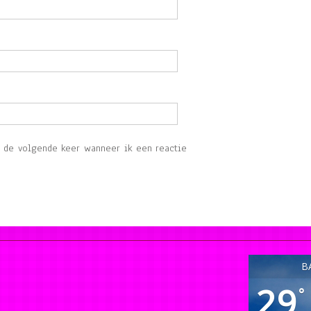
r de volgende keer wanneer ik een reactie
B
29
°