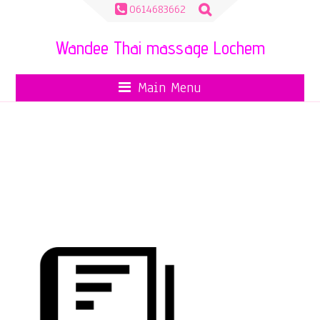
Zoeken
0614683662
naar:
Wandee Thai massage Lochem
Main Menu
BOOK-ICON-25-
E1494400549287