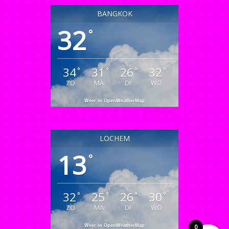
BANGKOK
32
°
34
31
26
32
°
°
°
°
ZO
MA
DI
WO
Weer in OpenWeatherMap
LOCHEM
13
°
32
25
26
30
°
°
°
°
ZO
MA
DI
WO
Weer in OpenWeatherMap
0